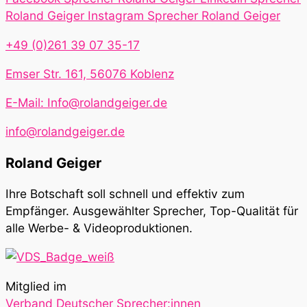
24
Roland Geiger
Instagram Sprecher Roland Geiger
Tagen
+49 (0)261 39 07 35-17
Emser Str. 161, 56076 Koblenz
E-Mail: Info@rolandgeiger.de
info@rolandgeiger.de
Roland Geiger
Ihre Botschaft soll schnell und effektiv zum
Empfänger. Ausgewählter Sprecher, Top-Qualität für
alle Werbe- & Videoproduktionen.
Mitglied im
Verband Deutscher Sprecher:innen