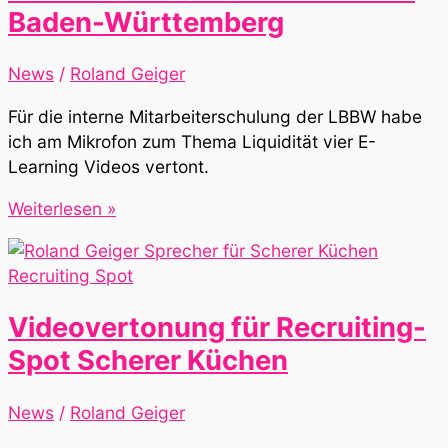
Baden-Württemberg
Gefahr
News
/
Roland Geiger
Für die interne Mitarbeiterschulung der LBBW habe
ich am Mikrofon zum Thema Liquidität vier E-
Learning Videos vertont.
Lernvideos
Weiterlesen »
für
die
Landesbank
Baden-
Videovertonung für Recruiting-
Württemberg
Spot Scherer Küchen
News
/
Roland Geiger