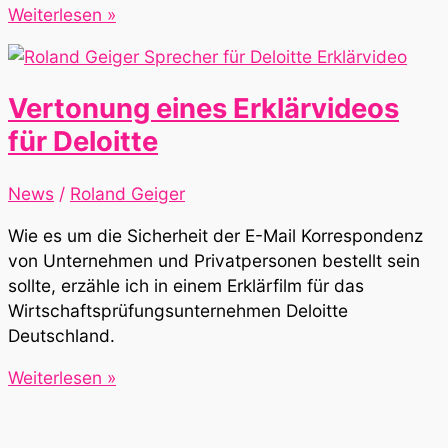
Die
Weiterlesen »
drei
???
Kids
Vertonung eines Erklärvideos
Adventskalender
für Deloitte
2019
News
/
Roland Geiger
Wie es um die Sicherheit der E-Mail Korrespondenz
von Unternehmen und Privatpersonen bestellt sein
sollte, erzähle ich in einem Erklärfilm für das
Wirtschaftsprüfungsunternehmen Deloitte
Deutschland.
Vertonung
Weiterlesen »
eines
Erklärvideos