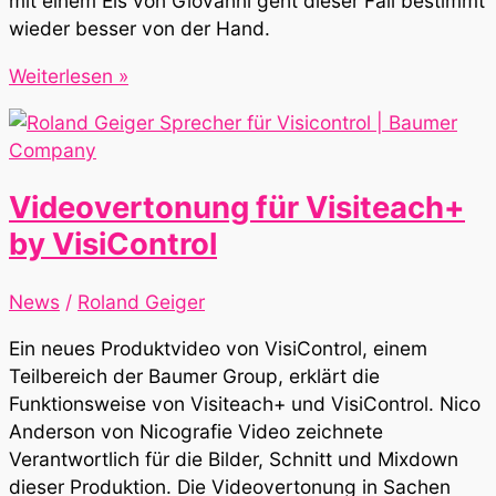
mit einem Eis von Giovanni geht dieser Fall bestimmt
wieder besser von der Hand.
Die
Weiterlesen »
drei
???
Kids
Schrottplatz
Videovertonung für Visiteach+
in
by VisiControl
Gefahr
News
/
Roland Geiger
Ein neues Produktvideo von VisiControl, einem
Teilbereich der Baumer Group, erklärt die
Funktionsweise von Visiteach+ und VisiControl. Nico
Anderson von Nicografie Video zeichnete
Verantwortlich für die Bilder, Schnitt und Mixdown
dieser Produktion. Die Videovertonung in Sachen