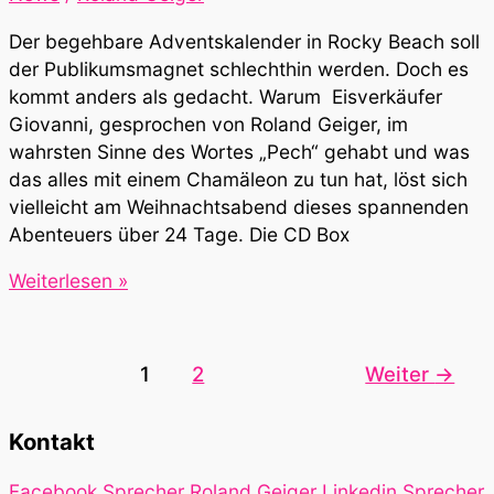
Der begehbare Adventskalender in Rocky Beach soll
der Publikumsmagnet schlechthin werden. Doch es
kommt anders als gedacht. Warum Eisverkäufer
Giovanni, gesprochen von Roland Geiger, im
wahrsten Sinne des Wortes „Pech“ gehabt und was
das alles mit einem Chamäleon zu tun hat, löst sich
vielleicht am Weihnachtsabend dieses spannenden
Abenteuers über 24 Tage. Die CD Box
Die
Weiterlesen »
drei
???
Kids
1
2
Weiter
→
–
Ein
Kontakt
Rätsel
in
Facebook Sprecher Roland Geiger
Linkedin Sprecher